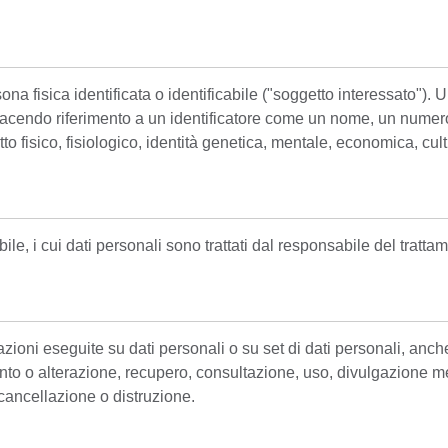
na fisica identificata o identificabile ("soggetto interessato"). 
 facendo riferimento a un identificatore come un nome, un numero d
petto fisico, fisiologico, identità genetica, mentale, economica, cu
bile, i cui dati personali sono trattati dal responsabile del tratt
ioni eseguite su dati personali o su set di dati personali, anch
to o alterazione, recupero, consultazione, uso, divulgazione me
cancellazione o distruzione.