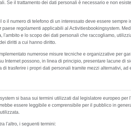
li. Se il trattamento dei dati personali è necessario e non esis
mail o il numero di telefono di un interessato deve essere sempre
r paese regolamenti applicabili al Activitiesbookingsystem. Medi
, l'ambito e lo scopo dei dati personali che raccogliamo, utilizzi
 diritti a cui hanno diritto.
implementato numerose misure tecniche e organizzative per garant
e su Internet possono, in linea di principio, presentare lacune d
i trasferire i propri dati personali tramite mezzi alternativi, ad 
gsystem si basa sui termini utilizzati dal legislatore europeo per
ebbe essere leggibile e comprensibile per il pubblico in general
tilizzata.
a l'altro, i seguenti termini: