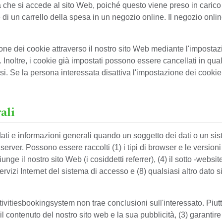
a che si accede al sito Web, poiché questo viene preso in carico
di un carrello della spesa in un negozio online. Il negozio online
one dei cookie attraverso il nostro sito Web mediante l'impostazi
noltre, i cookie già impostati possono essere cancellati in qua
fusi. Se la persona interessata disattiva l'impostazione dei cookie 
ali
dati e informazioni generali quando un soggetto dei dati o un si
erver. Possono essere raccolti (1) i tipi di browser e le versioni u
e il nostro sito Web (i cosiddetti referrer), (4) il sotto -websites
 di servizi Internet del sistema di accesso e (8) qualsiasi altro da
ctivitiesbookingsystem non trae conclusioni sull'interessato. Piut
l contenuto del nostro sito web e la sua pubblicità, (3) garantire 